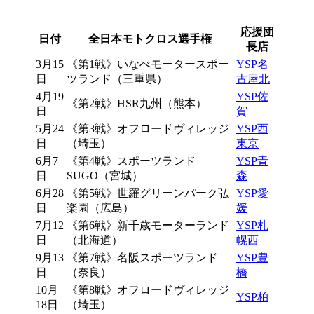
応援団
日付
全日本モトクロス選手権
長店
3月15
《第1戦》いなべモータースポー
YSP名
日
ツランド（三重県）
古屋北
4月19
YSP佐
《第2戦》HSR九州（熊本）
日
賀
5月24
《第3戦》オフロードヴィレッジ
YSP西
日
（埼玉）
東京
6月7
《第4戦》スポーツランド
YSP青
日
SUGO（宮城）
森
6月28
《第5戦》世羅グリーンパーク弘
YSP愛
日
楽園（広島）
媛
7月12
《第6戦》新千歳モーターランド
YSP札
日
（北海道）
幌西
9月13
《第7戦》名阪スポーツランド
YSP豊
日
（奈良）
橋
10月
《第8戦》オフロードヴィレッジ
YSP柏
18日
（埼玉）