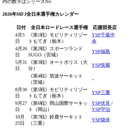
内の数字はシリーズNo
2026年MFJ全日本選手権カレンダー
日付
全日本ロードレース選手権
応援団長店
4月5
《第1戦》モビリティリゾー
YSP千葉中
日
トもてぎ（栃木）
央
4月26
《第2戦》スポーツランド
YSP福島
日
SUGO（宮城）
5月31
《第3戦》オートポリス（大
YSP筑紫
日
分）
《第4戦》筑波サーキット
–
（茨城）
8月30
《第5戦》モビリティリゾー
YSP三鷹
日
トもてぎ（栃木）
9月27
《第6戦》岡山国際サーキッ
YSP伏見
/
日
ト（岡山）
YSP宇治
10月
《第7戦》鈴鹿サーキット
YSP袋井
25日
（三重）