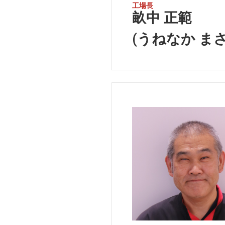
工場長
畝中 正範
(うねなか ま