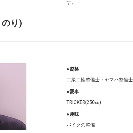
す。
さのり)
●資格
二級二輪整備士・ヤマハ整備士
●愛車
TRICKER(250㏄)
●趣味
バイクの整備