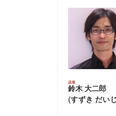
店長
鈴木 大二郎
(すずき だい