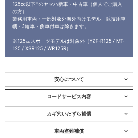
※
125cc以下
のヤマハ新車・中古車（個人でご購入
の方）
業務用車両・一部対象外海外向けモデル、競技用車
輌・3輪車・側車付車は除きます。
※125㏄スポーツモデルは対象外（YZF-R125 / MT-
125 / XSR125 / WR125R）
安心について
ロードサービス内容
カギ穴いたずら補償
車両盗難補償