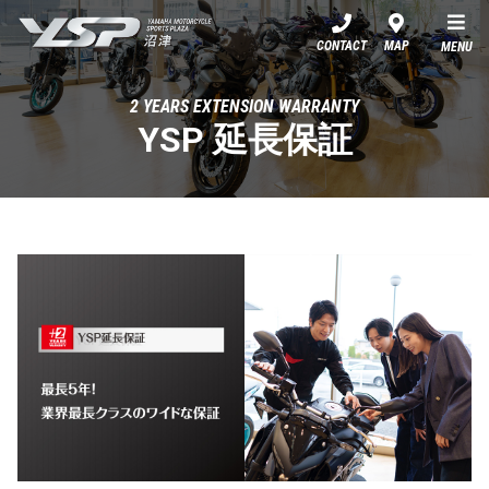
YSP沼津
CONTACT
MAP
MENU
2 YEARS EXTENSION WARRANTY
YSP 延長保証