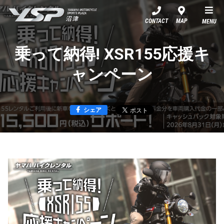
YSP沼津
CONTACT
MAP
MENU
乗って納得! XSR155応援キ
ャンペーン
シェア