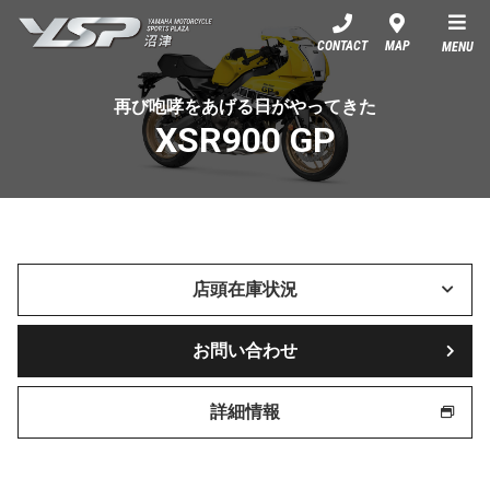
YSP沼津
CONTACT
MAP
MENU
再び咆哮をあげる日がやってきた
XSR900 GP
店頭在庫状況
お問い合わせ
詳細情報