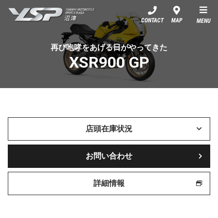
YSP沼津
CONTACT
MAP
MENU
再び咆哮をあげる日がやってきた
XSR900 GP
店頭在庫状況
お問い合わせ
詳細情報