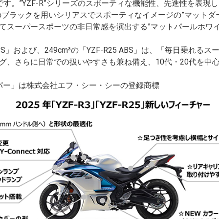
す。”YZF-R”シリーズのスポーティな機能性、先進性を表現
色のブラックを用いシリアスでスポーティなイメージの”マットダ
てスーパースポーツの非日常感を演出する”マットパールホワイ
 ABS」および、249cm³の「YZF-R25 ABS」は、「毎日乗
グ、さらに日常での扱いやすさも兼ね備え、10代・20代を中
ッパー」は株式会社エフ・シー・シーの登録商標