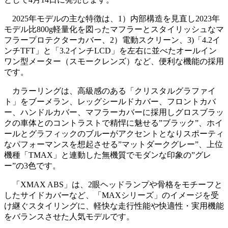
2025年モデルの主な特徴は、1）内部構造を見直し2023年
モデル比800g軽量化を図ったマフラーとスタイリッシュなマ
フラープロテクターカバー、2）電動スクリーン、3)「4.2イ
ンチTFT」と「3.2インチLCD」を左右に並べたオールイン
ワン型メーター（スモークレンズ）など、便利な機能の採用
です。
カラーリングは、高級感のある「クリスタルグラファイ
ト」をブーメラン、レッグシールドカバー、フロントカバ
ー、ハンドルカバー、マフラーカバーに採用しグロスブラッ
クの車体とのコントラストで精悍に魅せる”ブラック”、ホイ
ールとグラフィックのブルーがアクセントとなりスポーティ
なパフォーマンスを想起させる”マットダークグレー”、上位
機種「TMAX」と連動した無機質でモダンな印象の”グレ
ー”の3色です。
「XMAX ABS」は、2眼ヘッドランプや骨格をモチーフと
したサイドカバーなど、「MAXシリーズ」のイメージを受
け継ぐスタイリングに、軽快な走行性能や快適性・実用機能
をバランスさせた人気モデルです。