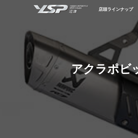
YSP沼津
店頭ラインナップ
アクラポビッ