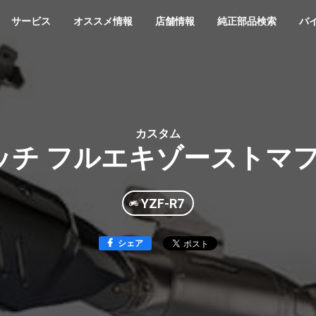
サービス
オススメ情報
店舗情報
純正部品検索
バ
カスタム
チ フルエキゾーストマフラー
YZF-R7
シェア