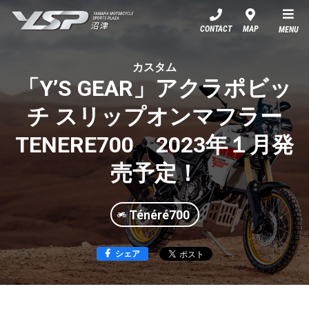
YSP沼津
CONTACT
MAP
MENU
カスタム
「Y’S GEAR」アクラポビッ
チ スリップオンマフラー
TENERE700 2023年１月発
売予定！
Ténéré700
シェア